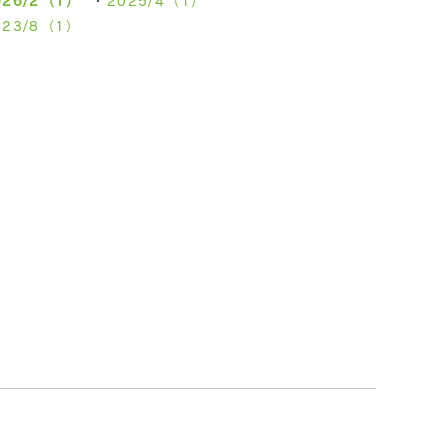
026/2（1）
2025/4（1）
023/8（1）